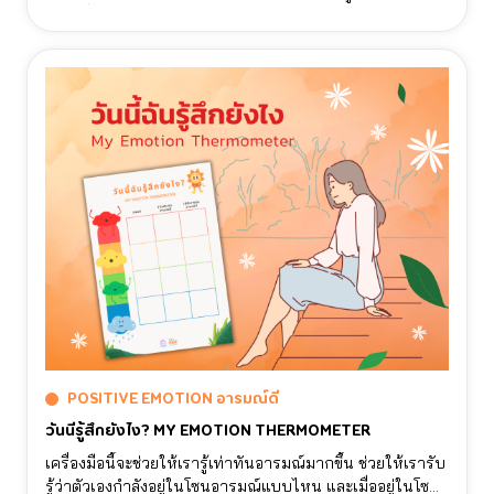
ต่างๆที่ควรระมัดระวังหรือจัดการ เป็นการฝึกฝนการสำรวจ
อารมณ์ที่มีและระบุสิ่งที่ต่อเนื่องมาจากอารมณ์นั้นๆ เช่นการก
ระทําและวิธีจัดการ ซึ่งหากเราดูแลอารมณ์ตัวเองดีขึ้น สุขภาพ
กายใจของเราก็จะได้รับผลดีตามไปด้วย
POSITIVE EMOTION อารมณ์ดี
วันนี้รู้สึกยังไง? MY EMOTION THERMOMETER
เครื่องมือนี้จะช่วยให้เรารู้เท่าทันอารมณ์มากขึ้น ช่วยให้เรารับ
รู้ว่าตัวเองกำลังอยู่ในโซนอารมณ์แบบไหน และเมื่ออยู่ในโซน