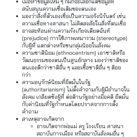
เมื่อหาข้อมูลใหม่ ๆ ก็มักจะเลือกแต่ข้อมูลที่
สนับสนุนความเชื่อเดิมของตนเอง
มองว่าสิ่งที่ตัวเองเชื่อเป็นความจริงนิรันดร์ เช่น 
ความเชื่อทางศาสนา ไม่คิดสงสัยในสิ่งที่ตนเชื่อ
อาจสะท้อนผ่านความรังเกียจเดียดฉันท์ 
(prejudice) การใช้ภาพเหมารวม (stereotype) 
กับผู้ที่ แตกต่างหรือชนกลุ่มน้อยในสังคม
ความชาตินิยม (ethnocentrism) เอาชาติหรือ
วัฒนธรรมของตนเป็นศูนย์กลาง มองว่าชาติของ 
ตนเองดีกว่าชาติอื่น ๆ และเชื้อชาติอื่น ๆ ด้อย
กว่า
ความอนุรักษ์นิยมที่ยึดมั่นในรัฐ 
(authoritarianism) ไม่ตั้งคำถามกับผู้มีอำนาจใน
สังคม เกลียดชังผู้ที่ ต่อต้านรัฐอย่างมีอคติ ยึดมั่น
กับค่านิยมที่รัฐกำหนดโดยปราศจากการตั้ง
คำถาม
สาเหตุอาจเกิดจาก
อาจเกิดจากพ่อแม่ ครู โรงเรียน ศาสนา 
สถาบันการเมือง หรือสถาบันสังคมอื่น ๆ 